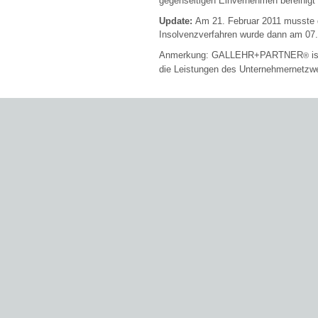
gegenseitigen Einvernehmen bereinigt
Update:
Am 21. Februar 2011 musste
Insolvenzverfahren wurde dann am 07
Anmerkung: GALLEHR+PARTNER
is
®
die Leistungen des Unternehmernetzw