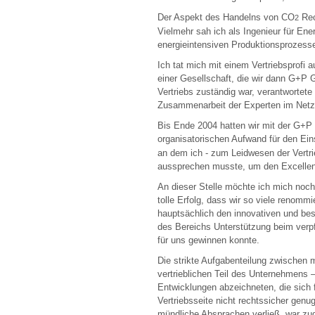
Der Aspekt des Handelns von CO
Rec
2
Vielmehr sah ich als Ingenieur für Ene
energieintensiven Produktionsprozesse
Ich tat mich mit einem Vertriebsprof
einer Gesellschaft, die wir dann G+P
Vertriebs zuständig war, verantwortete
Zusammenarbeit der Experten im Netz
Bis Ende 2004 hatten wir mit der G+P
organisatorischen Aufwand für den Ein
an dem ich - zum Leidwesen der Vertr
aussprechen musste, um den Excellenz
An dieser Stelle möchte ich mich noch
tolle Erfolg, dass wir so viele renom
hauptsächlich den innovativen und bes
des Bereichs Unterstützung beim verpf
für uns gewinnen konnte.
Die strikte Aufgabenteilung zwischen 
vertrieblichen Teil des Unternehmens 
Entwicklungen abzeichneten, die sich 
Vertriebsseite nicht rechtssicher genu
mündliche Absprachen verließ, war zu